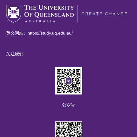
(
英文网站：
https://study.uq.edu.au/
o
p
关注我们
e
n
s
i
n
a
公众号
n
e
w
t