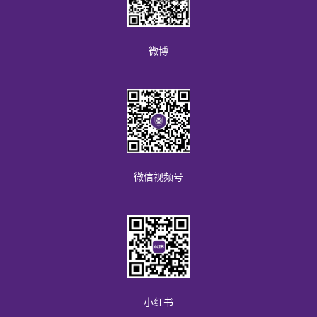
a
b
微博
)
微信视频号
小红书