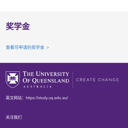
e
p
)
a
n
w
e
n
e
n
e
t
w
s
n
e
w
a
t
奖学金
i
s
w
t
b
a
n
i
t
a
)
b
a
n
查看可申请的奖学金
a
b
)
>
n
a
b
)
e
n
)
w
e
t
w
a
t
b
a
(
英文网站：
https://study.uq.edu.au/
)
b
o
)
p
关注我们
e