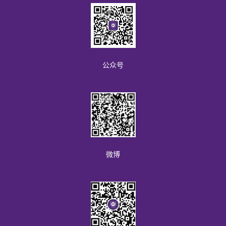
n
s
i
n
a
公众号
n
e
w
t
a
b
微博
)