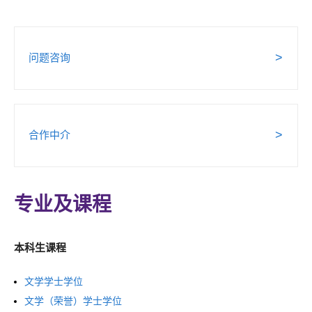
>
问题咨询
(
o
p
e
(
>
合作中介
n
o
s
p
i
e
n
专业及课程
n
a
s
n
本科生课程
i
e
n
w
(
文学学士学位
a
t
o
(
文学（荣誉）学士学位
n
a