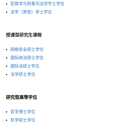
p
o
(
犯罪学与刑事司法学学士学位
e
b
e
p
(
o
法学（荣誉）学士学位
w
)
n
e
o
p
t
s
n
p
e
a
授课型研究生课程
i
s
e
n
b
n
i
n
s
)
(
网络安全硕士学位
a
n
s
i
o
(
国际商法硕士学位
n
a
i
n
(
p
o
国际法硕士学位
e
n
n
a
(
o
e
p
法学硕士学位
w
e
a
n
o
p
n
e
t
w
n
e
p
e
s
n
a
t
e
w
研究型高等学位
e
n
i
s
b
a
w
t
n
s
n
i
)
(
b
t
a
哲学博士学位
s
i
a
n
o
(
)
a
b
哲学硕士学位
i
n
n
a
p
o
b
)
n
a
e
n