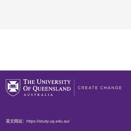
(
英文网站：
https://study.uq.edu.au/
o